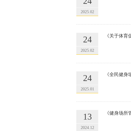
24
2025.02
《关于体育
24
2025.02
《全民健身
24
2025.01
《健身场所管
13
2024.12